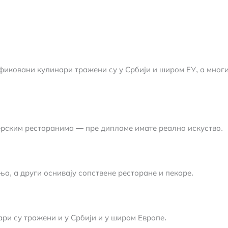
фиковани кулинари тражени су у Србији и широм ЕУ, а многи
ерским ресторанима — пре дипломе имате реално искуство.
а, а други оснивају сопствене ресторане и пекаре.
ари су тражени и у Србији и у широм Европе.