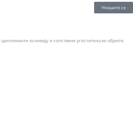
Упишите се
 дипломанти оснивају и сопствене угоститељске објекте.