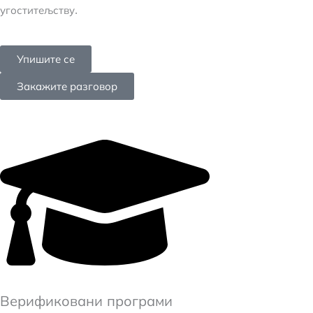
угоститељству.
Упишите се
Закажите разговор
Верификовани програми