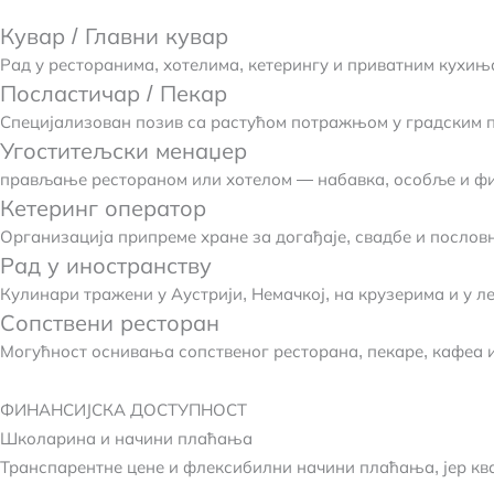
Кувар / Главни кувар
Рад у ресторанима, хотелима, кетерингу и приватним кухињ
Посластичар / Пекар
Специјализован позив са растућом потражњом у градским 
Угоститељски менаџер
прављање рестораном или хотелом — набавка, особље и ф
Кетеринг оператор
Организација припреме хране за догађаје, свадбе и послов
Рад у иностранству
Кулинари тражени у Аустрији, Немачкој, на крузерима и у л
Сопствени ресторан
Могућност оснивања сопственог ресторана, пекаре, кафеа и
ФИНАНСИЈСКА ДОСТУПНОСТ
Школарина и начини плаћања
Транспарентне цене и флексибилни начини плаћања, јер кв