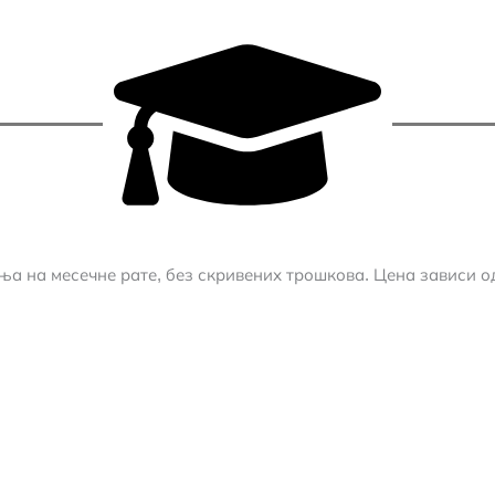
 на месечне рате, без скривених трошкова. Цена зависи о