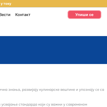
 у току
Вести
Контакт
Упиши се
чна знања, развијају кулинарске вештине и упознају се са
и усвајање стандарда који су важни у савременом