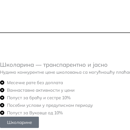
Школарина — транспарентно и јасно
Нудимо конкурентне цене школовања са могућношћу плаћања
Месечне рате без доплата
Ваннаставне активности у цени
Попуст за браћу и сестре 10%
Посебни услови у предуписном периоду
Попуст за Вуковце од 10%
Школарине