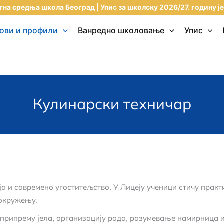
на средња школа Београд | Упис за школску 2026/27. годину је
ови и профили
Ванредно школовање
Упис
Кулинарски техничар
 и савремено угоститељство. У Лицеју ученици стичу практи
 окружењу.
 припрему јела, организацију рада, разумевање намирница 