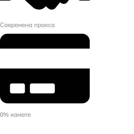
Савремена пракса
0% камате