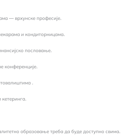
ама — врхунске професије.
пекарама и кондиторницама.
инансијско пословање.
не конференције.
етовалиштима .
 кетеринга.
алитетно образовање треба да буде доступно свима.