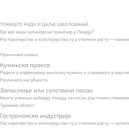
ТРЖИШТЕ РАДА И ДАЉЕ ШКОЛОВАЊЕ
Где вас води кулинарски техничар у Лицеју?
Ресторатерство и хотелијерство су у сталном расту — квали
Практична знања
Кухињска пракса
Радите у опремљеној школској кухињи и стажирате у партн
Различите могућности
Запослење или сопствени посао
Многи ученици добијају понуду за посао још током стажирањ
Тражена област
Гастрономска индустрија
Ресторатерство и хотелијерство су у сталном расту — кулин