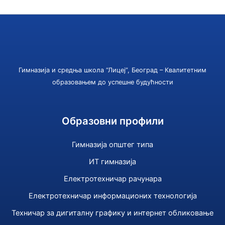
Гимназија и средња школа “Лицеј”, Београд – Квалитетним
образовањем до успешне будућности
Образовни профили
Гимназија општег типа
ИТ гимназија
Електротехничар рачунара
Електротехничар информационих технологија
Техничар за дигиталну графику и интернет обликовање