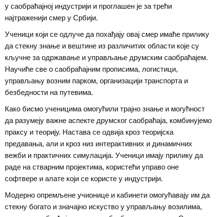
у саобраћајној индустрији и проглашен је за трећи
најтраженији смер у Србији.
Ученици који се одлуче да похађају овај смер имаће прилику
да стекну знање и вештине из различитих области које су
кључне за одржавање и управљање друмским саобраћајем.
Научиће све о саобраћајним прописима, логистици,
управљању возним парком, организацији транспорта и
безбедности на путевима.
Како бисмо ученицима омогућили трајно знање и могућност
да разумеју важне аспекте друмског саобраћаја, комбинујемо
праксу и теорију. Настава се одвија кроз теоријска
предавања, али и кроз низ интерактивних и динамичних
вежби и практичних симулација. Ученици имају прилику да
раде на стварним пројектима, користећи управо оне
софтвере и алате који се користе у индустрији.
Модерно опремљене учионице и кабинети омогућавају им да
стекну богато и значајно искуство у управљању возилима,