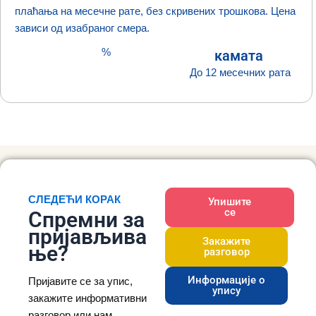
плаћања на месечне рате, без скривених трошкова. Цена
зависи од изабраног смера.
%
камата
До 12 месечних рата
СЛЕДЕЋИ КОРАК
Упишите
се
Спремни за
пријављива
Закажите
ње?
разговор
Информације о
Пријавите се за упис,
упису
закажите информативни
разговор или нам