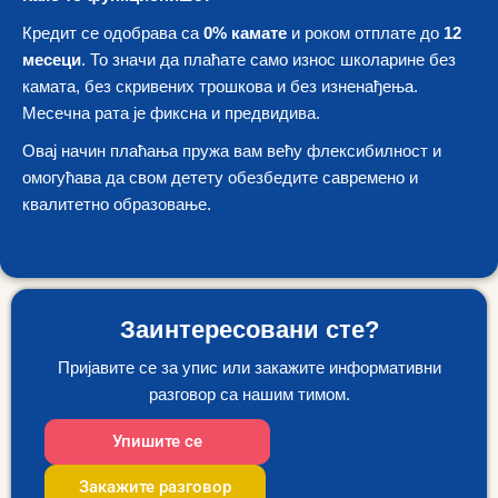
Кредит се одобрава са
0% камате
и роком отплате до
12
месеци
. То значи да плаћате само износ школарине без
камата, без скривених трошкова и без изненађења.
Месечна рата је фиксна и предвидива.
Овај начин плаћања пружа вам већу флексибилност и
омогућава да свом детету обезбедите савремено и
квалитетно образовање.
Заинтересовани сте?
Пријавите се за упис или закажите информативни
разговор са нашим тимом.
Упишите се
Закажите разговор