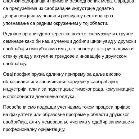
анализи саобраћаја и примени безбедносних мера. Сарадња
са предузећима из саобраћајне индустрије додатно
доприноси јачању знања и развијању вештина кроз
упознавање са радним окружењем у тој области.
Редовно организујемо теренске посете, екскурзије и стручне
семинаре како би наши ученици добили шири увид у друмски
саобраћај и омогућавамо им да се повежу са стручњацима и
стекну увид у актуелне трендове и иновације у друмском
саобраћају.
Овај профил пружа одличну припрему за даље високо
образовање или започињање каријере у саобраћајној
индустрији, али и за подстицање тимског рада, комуникације
и способности доношења одлука.
Посвећени смо подршци ученицима током процеса пријаве
на факултете или образовне програме у области друмског
саобраћаја, али у усмеравање ученика у одабир занимање и
професионалну оријентацију.