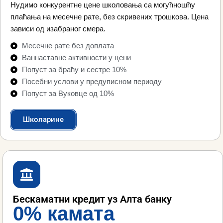
Нудимо конкурентне цене школовања са могућношћу
плаћања на месечне рате, без скривених трошкова. Цена
зависи од изабраног смера.
Месечне рате без доплата
Ваннаставне активности у цени
Попуст за браћу и сестре 10%
Посебни услови у предуписном периоду
Попуст за Вуковце од 10%
Школарине
Бескаматни кредит уз Алта банку
0% камата