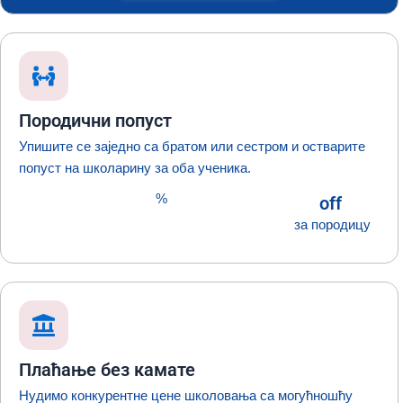
Породични попуст
Упишите се заједно са братом или сестром и остварите
попуст на школарину за оба ученика.
%
off
за породицу
Плаћање без камате
Нудимо конкурентне цене школовања са могућношћу