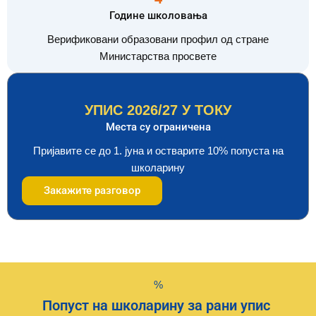
Године школовања
Верификовани образовани профил од стране
Министарства просвете
УПИС 2026/27 У ТОКУ
Места су ограничена
Пријавите се до 1. јуна и остварите 10% попуста на
школарину
Закажите разговор
%
Попуст на школарину за рани упис