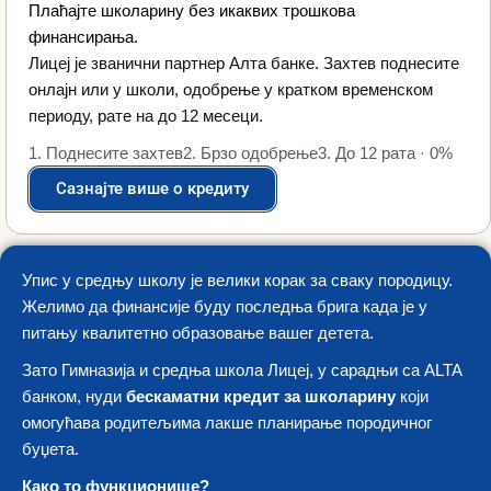
Плаћајте школарину без икаквих трошкова
финансирања.
Лицеј је званични партнер Алта банке. Захтев поднесите
онлајн или у школи, одобрење у кратком временском
периоду, рате на до 12 месеци.
1. Поднесите захтев
2. Брзо одобрење
3. До 12 рата · 0%
Сазнајте више о кредиту
Упис у средњу школу је велики корак за сваку породицу.
Желимо да финансије буду последња брига када је у
питању квалитетно образовање вашег детета.
Зато Гимназија и средња школа Лицеј, у сарадњи са ALTA
банком, нуди
бескаматни кредит за школарину
који
омогућава родитељима лакше планирање породичног
буџета.
Како то функционише?