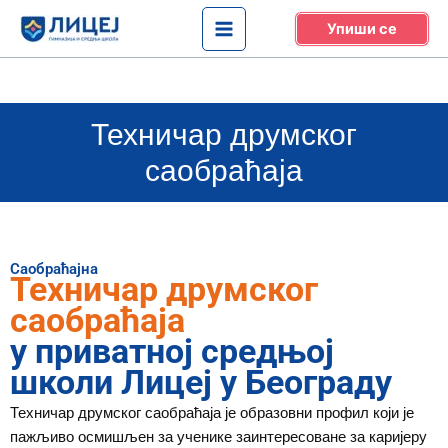
Skip
Упиши се
to
content
Техничар друмског
саобраћаја
Саобраћајна
Техничар друмског
саобраћаја
у приватној средњој
школи Лицеј у Београду
Техничар друмског саобраћаја је образовни профил који је
пажљиво осмишљен за ученике заинтересоване за каријеру